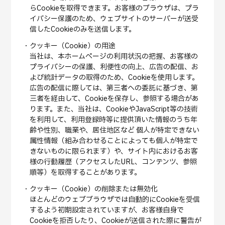
らCookieを取得できます。お客様のブラウザは、プラ
イバシー保護のため、ウェブサイトのサーバーが送受
信したCookieのみを送信します。
クッキー（Cookie）の用途
当社は、本ホームページの利用状況の把握、お客様の
プライバシーの保護、利便性の向上、広告の配信、お
よび統計データの取得のため、Cookieを使用します。
広告の配信に際しては、第三者への委託に基づき、第
三者を経由して、Cookieを保存し、参照する場合があ
ります。また、当社は、CookieやJavaScript等の技術
を利用して、利用登録時等に提供頂いた情報のうち年
齢や性別、職業や、居住地区など 個人が特定できない
属性情報（組み合わせることによっても個人が特定で
きないものに限られます）や、サイト内におけるお客
様の行動履歴（アクセスしたURL、コンテンツ、参照
順等）を取得することがあります。
クッキー（Cookie）の削除または無効化
ほとんどのウェブブラウザでは自動的にCookieを受信
するよう初期設定されていますが、お客様自身で
Cookieを拒否したり、Cookieが送信された際に警告が